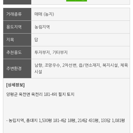
거래종류
매매 (농지)
용도지역
농림지역
지목
답
추천용도
투자부지, 기타부지
남향, 조망우수, 2차선변, 읍/면소재지, 복지시설, 체육
주변환경
시설
[상세정보]
양평군 옥천면 옥천리 181-4외 필지 토지
- 농립지역, 총대지 1,530평 181-4답 18평, 214답 431평, 133답 1,081평