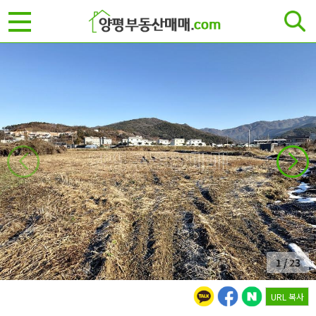
1
/
23
URL 복사