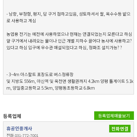
- 남향, 부정형, 평지, 답 구거 접하고있음, 성토하셔서 쌀, 옥수수등 밭으
로 사용하고 계심
농업용 전기는 예전에 사용하였으나 현재는 연결되었는지 모른다고 하심
앞 구거에서 내려오는 물이나 인근 개별 지하수 끌어다 농사에 사용하고?
있다고 하심 입구에 우수관 매설되었다고 하심, 정화조 설치가능? ?
- 3~4m 아스팔트 포장도로 버스정류장
및 지방도 556m, 아신역 및 옥천면 생활권까지 4.2km 양평 톨게이트 5.1k
m, 양일중고등학교 5.5km, 양평동초등학교 6.8km
등록업체
등록업체매물보기
휴공인중개사
전화연결
전화.031-772-7001