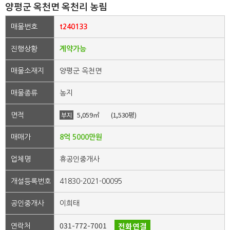
양평군 옥천면 옥천리 농림
매물번호
t240133
진행상황
계약가능
매물소재지
양평군 옥천면
매물종류
농지
5,059㎡
(1,530평)
부지
면적
매매가
8억 5000만원
업체명
휴공인중개사
개설등록번호
41830-2021-00095
공인중개사
이희태
031-772-7001
전화연결
연락처