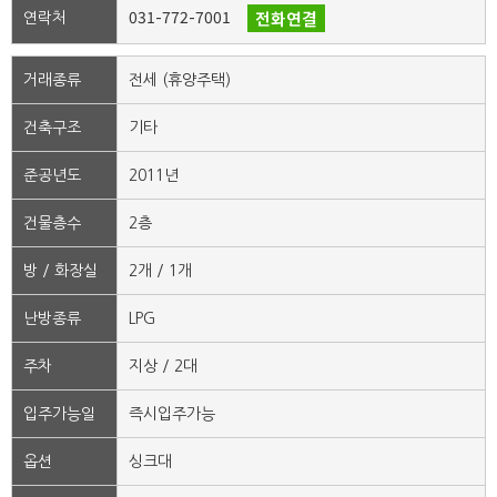
031-772-7001
전화연결
연락처
거래종류
전세 (휴양주택)
건축구조
기타
준공년도
2011년
건물층수
2층
방 / 화장실
2개 / 1개
난방종류
LPG
주차
지상 / 2대
입주가능일
즉시입주가능
옵션
싱크대