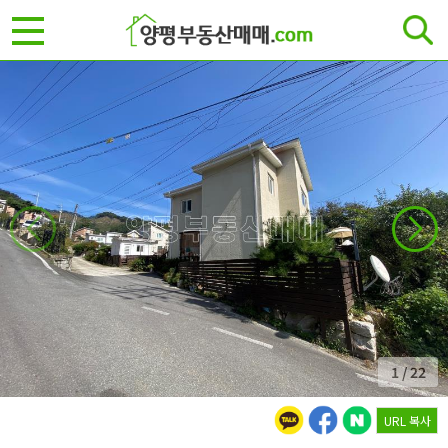
1
/
22
URL 복사