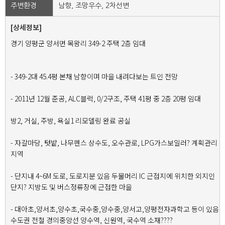
주변환경
남향, 조망우수, 2차선변
[상세정보]
경기 양평군 양서면 목왕리 349-2 주택 2층 임대
- 349-2대 45.4평 본채 남향이며 마을 내려다보는 트인 전망
- 2011년 12월 준공, ALC블럭, 0/2구조, 주택 41평 중 2층 20평 임대
방2, 거실, 주방, 욕실1 리모델링 완료 공실
- 자갈마당, 텃밭, 나무펜스 상수도, 오수관로, LPG가스보일러? 계획관리
지역
- 단지내 4~6M 도로, 도로지분 있음 두물머리 IC 근접지에 위치한 외지인
단지? 지방도 및 버스정류장에 근접한 마을
- 대아초,양서초,양수초,국수중,양수중,양서고,양평전자과학고 등이 있음
수도권 전철 경의중앙선 양수역, 신원역, 국수역 소재????