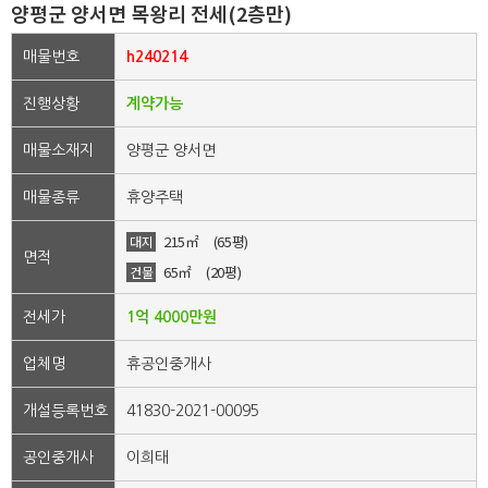
양평군 양서면 목왕리 전세(2층만)
매물번호
h240214
진행상황
계약가능
매물소재지
양평군 양서면
매물종류
휴양주택
215㎡
(65평)
대지
면적
65㎡
(20평)
건물
전세가
1억 4000만원
업체명
휴공인중개사
개설등록번호
41830-2021-00095
공인중개사
이희태