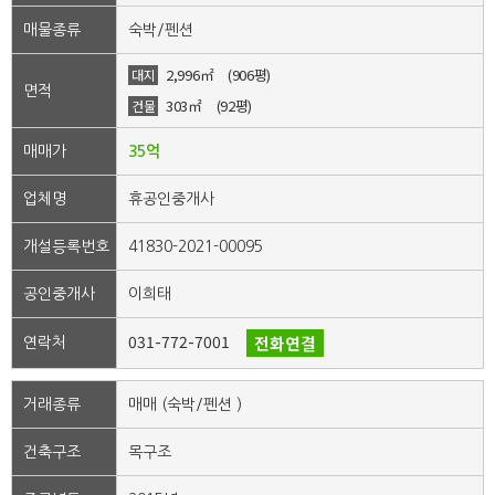
매물종류
숙박/펜션
2,996㎡
(906평)
대지
면적
303㎡
(92평)
건물
매매가
35억
업체명
휴공인중개사
개설등록번호
41830-2021-00095
공인중개사
이희태
031-772-7001
전화연결
연락처
거래종류
매매 (숙박/펜션 )
건축구조
목구조