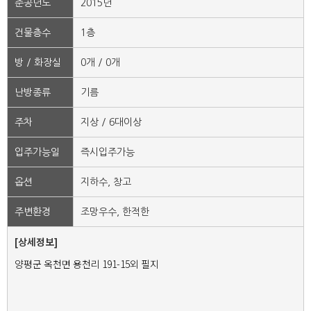
준공년도
2015년
건물층수
1층
방 / 화장실
0개 / 0개
난방종류
기름
주차
지상 / 6대이상
입주가능일
즉시입주가능
옵션
지하수, 창고
주변환경
조망우수, 한적한
[상세정보]
양평군 옥천면 용천리 191-15외 필지