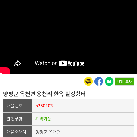
URL 복사
양평군 옥천면 용천리 한옥 힐링쉼터
매물번호
h250203
진행상황
계약가능
매물소재지
양평군 옥천면