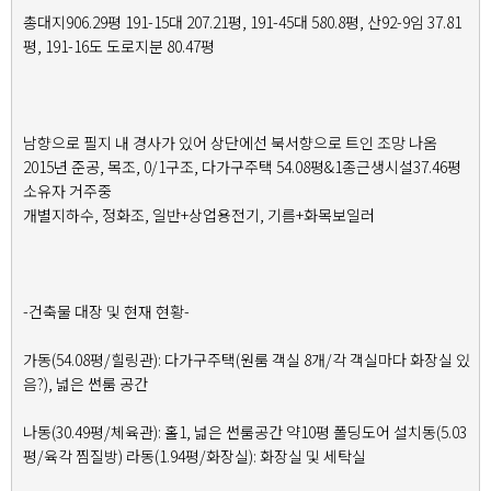
총대지906.29평 191-15대 207.21평, 191-45대 580.8평, 산92-9임 37.81
평, 191-16도 도로지분 80.47평
남향으로 필지 내 경사가 있어 상단에선 북서향으로 트인 조망 나옴
2015년 준공, 목조, 0/1구조, 다가구주택 54.08평&1종근생시설37.46평
소유자 거주중
개별지하수, 정화조, 일반+상업용전기, 기름+화목보일러
-건축물 대장 및 현재 현황-
가동(54.08평/힐링관): 다가구주택(원룸 객실 8개/각 객실마다 화장실 있
음?), 넓은 썬룸 공간
나동(30.49평/체육관): 홀1, 넓은 썬룸공간 약10평 폴딩도어 설치동(5.03
평/육각 찜질방) 라동(1.94평/화장실): 화장실 및 세탁실