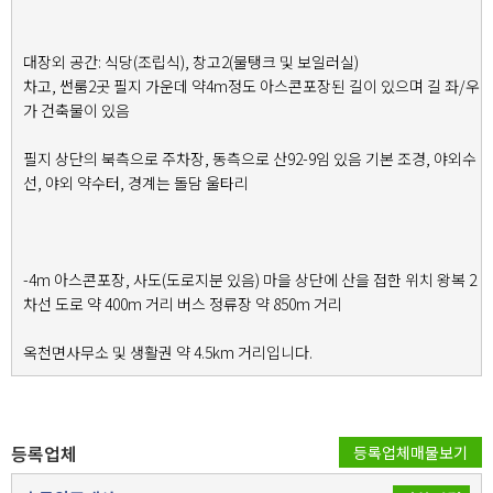
대장외 공간: 식당(조립식), 창고2(물탱크 및 보일러실)
차고, 썬룸2곳 필지 가운데 약4m정도 아스콘포장된 길이 있으며 길 좌/우
가 건축물이 있음
필지 상단의 북측으로 주차장, 동측으로 산92-9임 있음 기본 조경, 야외수
선, 야외 약수터, 경계는 돌담 울타리
-4m 아스콘포장, 사도(도로지분 있음) 마을 상단에 산을 접한 위치 왕복 2
차선 도로 약 400m 거리 버스 정류장 약 850m 거리
옥천면사무소 및 생활권 약 4.5km 거리입니다.
등록업체
등록업체매물보기