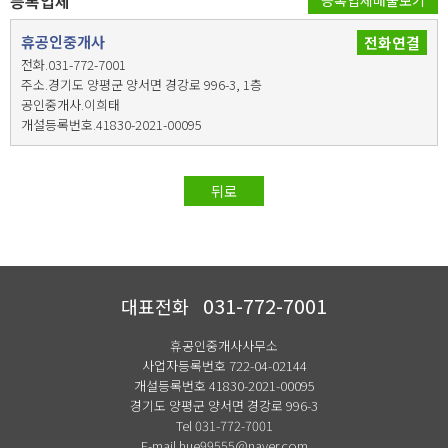
등록업체
등록업체매물보기
휴공인중개사
전화연결
전화.031-772-7001
주소.경기도 양평군 양서면 경강로 996-3, 1층
공인중개사.이희태
개설등록번호.41830-2021-00095
뒤로
031-772-7001
대표전화
휴공인중개사사무소
사업자등록번호 722-04-02144
개설등록번호 41830-2021-00095
경기도 양평군 양서면 경강로 996-3
Tel 031-772-7001
E-mail hue99555@naver.com