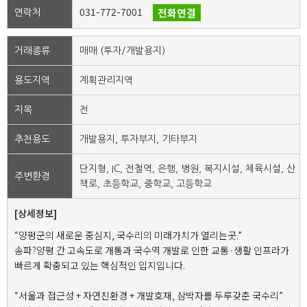
031-772-7001
전화연결
연락처
거래종류
매매 (투자/개발용지)
용도지역
계획관리지역
지목
전
추천용도
개발용지, 투자부지, 기타부지
단지형, IC, 전철역, 은행, 병원, 복지시설, 체육시설, 산
주변환경
책로, 초등학교, 중학교, 고등학교
[상세정보]
“양평군의 새로운 중심지, 국수리의 미래가치가 열리는곳.”
송파?양평 간 고속도로 개통과 국수역 개발로 인한 교통·생활 인프라가
빠르게 확충되고 있는 핵심적인 입지입니다.
“서울과 접근성 + 자연친환경 + 개발호재, 삼박자를 두루갖춘 국수리”