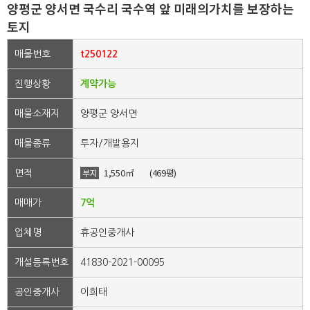
양평군 양서면 국수리 국수역 앞 미래의가치를 보장하는
토지
매물번호
t250122
진행상황
계약가능
매물소재지
양평군 양서면
매물종류
투자/개발용지
1,550㎡
(469평)
부지
면적
매매가
7억
업체명
휴공인중개사
개설등록번호
41830-2021-00095
공인중개사
이희태