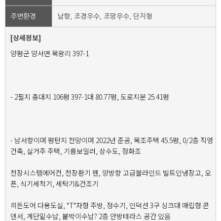
주변환경
남향, 조경우수, 조망우수, 단지형
[상세정보]
양평군 양서면 목왕리 397-1
- 2필지 총대지 106평 397-1대 80.77평, 도로지분 25.41평
- 남서향이며 평탄지 전망이며 2022년 준공, 목조주택 45.5평, 0/2층 직영
건축, 실거주 주택, 기름보일러, 상수도, 정화조
천장시스템에어컨, 천장환기 펜, 양방향 고급블라인드 빌트인냉장고, 오
픈, 식기세척기, 세탁기&건조기
히든도어 다용도실, "T"자형 주방, 정수기, 인덕션 3구 싱크대 매립형 콘
덴서, 계단밑수납, 붙박이수납? 2층 안방테라스 공간 있음