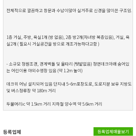
전체적으로 깔끔하고 창문과 수납이많아 실거주로 신경을 많이쓴 구조임.
1층 거실, 주방, 욕실1개 (방 없음), 2층 방2개(자녀방 복층있음), 거실, 욕
실2개 ( 필요시 거실공간을 방으로 개조가능하다고함 )
- 소규모 정원조경, 경계벽돌 및 울타리 (텃밭없음) 정면데크아래 숨어있
는 어린이용 야외수영장 있음 (약 1.2m 높이)
데크위 어닝 설치되어 있음 단지내 5~6m포장도로, 도로지분 보유 지방도
및 버스정류장 약 180m 거리
두물머리ic 약 1.5km 거리 지하철 양수역 약 5.6km 거리
등록업체
등록업체매물보기