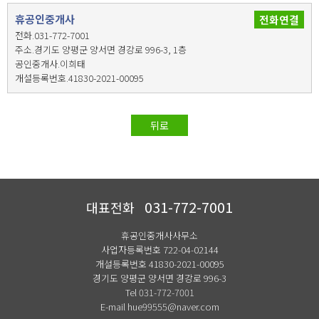
휴공인중개사
전화연결
전화.031-772-7001
주소.경기도 양평군 양서면 경강로 996-3, 1층
공인중개사.이희태
개설등록번호.41830-2021-00095
뒤로
031-772-7001
대표전화
휴공인중개사사무소
사업자등록번호 722-04-02144
개설등록번호 41830-2021-00095
경기도 양평군 양서면 경강로 996-3
Tel 031-772-7001
E-mail hue99555@naver.com