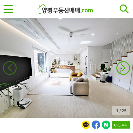
1
/
25
URL 복사