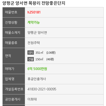
양평군 양서면 목왕리 전망좋은단지
매물번호
h250181
진행상황
계약가능
매물소재지
양평군 양서면
매물종류
전원주택
351㎡
(106평)
대지
면적
150㎡
(46평)
건물
매매가
6억 5000만원
업체명
휴공인중개사
개설등록번호
41830-2021-00095
공인중개사
이희태