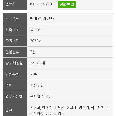
031-772-7001
전화연결
연락처
거래종류
매매 (전원주택)
건축구조
목구조
준공년도
2022년
건물층수
2층
방 / 화장실
2개 / 2개
난방종류
기름
주차
지상 / 2대
입주가능일
즉시입주가능
냉장고, 에어컨, 인덕션, 싱크대, 정수기, 식기세척기,
옵션
붙박이장, 상수도, 창고