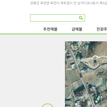
양평군 옥천면 옥천리 계획관리 전 삼거리코너토지 특A급
추천매물
급매물
전원