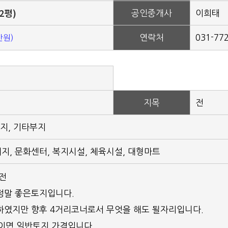
62평)
공인중개사
이희태
연락처
031-77
만원)
지목
전
지, 기타부지
소재지, 문화센터, 복지시설, 체육시설, 대형마트
전
정말 좋은토지입니다.
하였지만 향후 4거리코너로서 무엇을 해도 될자리입니다.
 이면 일반토지 가격입니다.