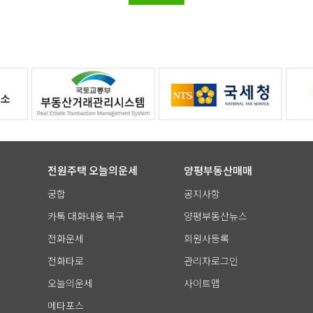
전원주택 오늘의운세
양평부동산매매
궁합
공지사항
카톡 대화내용 복구
양평부동산뉴스
전화운세
회원사등록
전화타로
관리자로그인
오늘의운세
사이트맵
메타포스