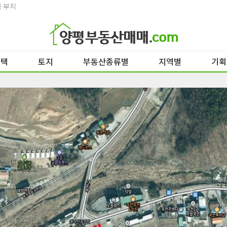
 부지
주택
토지
부동산종류별
지역별
기획