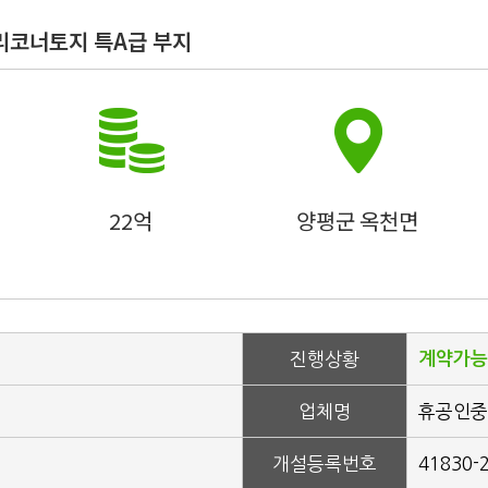
리코너토지 특A급 부지
22억
양평군 옥천면
진행상황
계약가능
업체명
휴공인중
개설등록번호
41830-