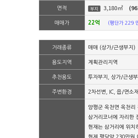
3,180㎡
(9
면적
부지
매매가
22억
(평단가 229 
거래종류
매매 (상가/근생부지)
용도지역
계획관리지역
추천용도
투자부지, 상가/근생부
주변환경
2차선변, IC, 읍/면
양평군 옥천면 옥천리 
삼거리코너에 자리한 
현재는 삼거리에 위치
현제 평당약 230만원