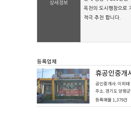
상세정보
옥천의 도시팽창으로 
적극 추천 합니다.
등록업체
휴공인중개
공인중개사. 이희태
주소. 경기도 양평군 
등록매물 1,379건